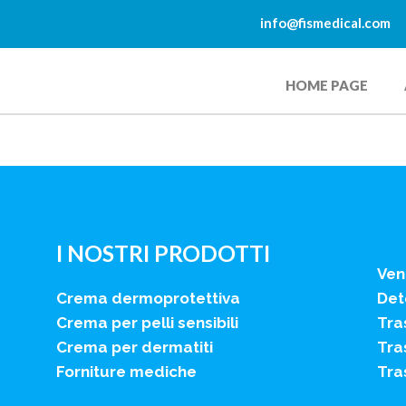
info@fismedical.com
HOME PAGE
I NOSTRI PRODOTTI
Ven
Crema dermoprotettiva
Dete
Crema per pelli sensibili
Tra
Crema per dermatiti
Tra
Forniture mediche
Tra