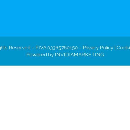
ghts Reserved – P.IVA 03365760150 –
Privacy Policy
|
Cooki
Powered by
INVIDIAMARKETING