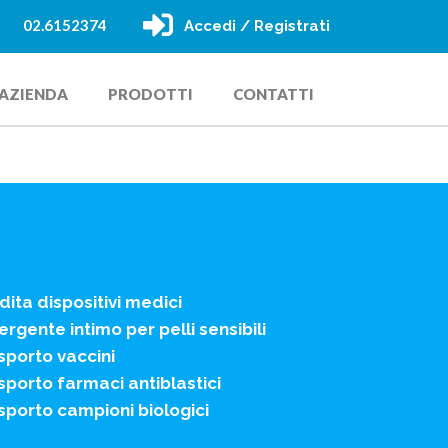
02.6152374
Accedi / Registrati
AZIENDA
PRODOTTI
CONTATTI
dita dispositivi medici
rgente intimo per pelli sensibili
sporto vaccini
sporto farmaci antiblastici
sporto campioni biologici