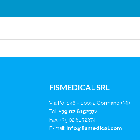
FISMEDICAL SRL
Via Po, 146 – 20032 Cormano (Mi)
Tel:
+39.02.6152374
Fax: +39.02.6152374
E-mail:
info@fismedical.com