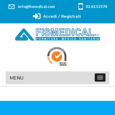
info@fismedical.com
02.6152374
Accedi / Registrati
MENU
Toggle
navigatio