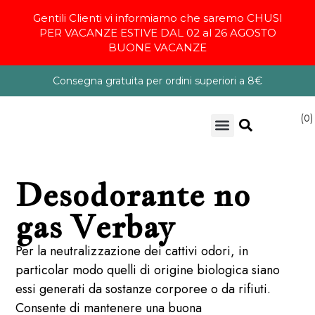
Gentili Clienti vi informiamo che saremo CHUSI
PER VACANZE ESTIVE DAL 02 al 26 AGOSTO
BUONE VACANZE
Consegna gratuita per ordini superiori a 8€
(0)
Chi Siamo
Desodorante no
gas Verbay
Per la neutralizzazione dei cattivi odori, in
particolar modo quelli di origine biologica siano
essi generati da sostanze corporee o da rifiuti.
Consente di mantenere una buona